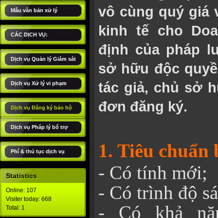
vô cùng quý giá v
Mẫu văn bản xử lý
kinh tế cho Do
CÁC DỊCH VỤ:
định của pháp l
Dịch vụ Quản lý Giám sát
sở hữu độc quyền
tác giả, chủ sở 
Dịch vụ Xử lý vi phạm
đơn đăng ký.
Dịch vụ Đăng ký bảo hộ
Dịch vụ Pháp lý bổ trợ
1. Tiêu chuẩn 
Phí & thủ tục dịch vụ
- Có tính mới;
Statistics
- Có trình độ s
Online: 107
Visiter today: 668
- Có khả nă
Total: 1