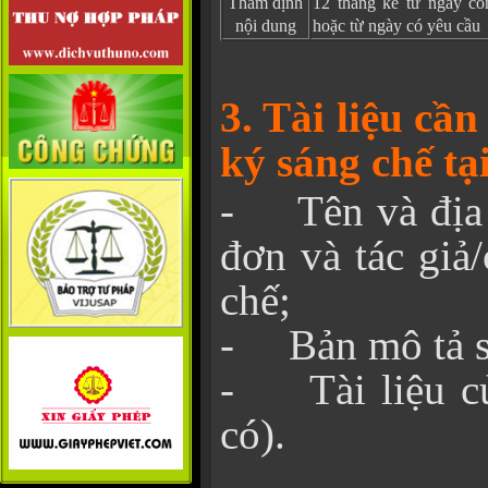
Thẩm định
12 tháng kể từ ngày cô
nội dung
hoặc từ ngày có yêu cầu
3. Tài liệu cần
ký sáng chế ta
- Tên và địa 
đơn và tác giả/
chế;
- Bản mô tả s
- Tài liệu củ
có).