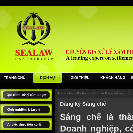
TRANG CHỦ
DỊCH VỤ
GIỚI THIỆU
KHÁCH HÀNG
Trang chủ
>
Dịch vụ
>
Dịch vụ Đăng ký bảo hộ
Qui trình xử lý xâm phạm
Đăng ký Sáng chế
Kinh nghiệm & Lưu ý
Sáng chế là th
Vụ việc thực tiễn xử lý
Doanh nghiệp, có