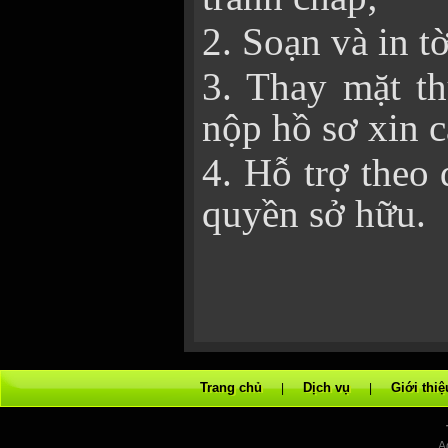
2. Soạn và in tờ
3. Thay mặt th
nộp hồ sơ xin 
4. Hỗ trợ theo 
quyền sở hữu.
Trang chủ
Dịch vụ
Giới thiệ
|
|
A