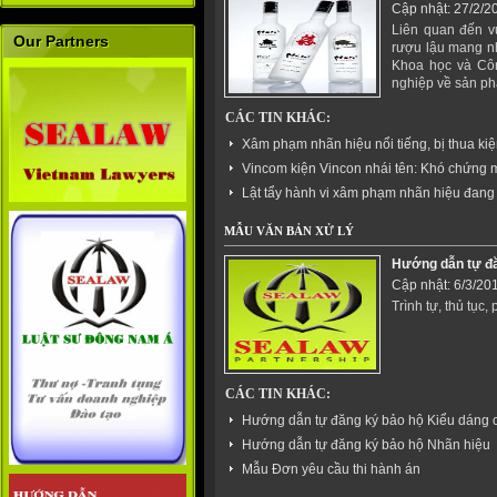
Cập nhật: 27/2/2
Liên quan đến v
Our Partners
rượu lậu mang nh
Khoa học và Côn
nghiệp về sản ph
CÁC TIN KHÁC:
Xâm phạm nhãn hiệu nổi tiếng, bị thua ki
Vincom kiện Vincon nhái tên: Khó chứng
Lật tẩy hành vi xâm phạm nhãn hiệu đan
MẪU VĂN BẢN XỬ LÝ
Hướng dẫn tự đă
Cập nhật: 6/3/20
Trình tự, thủ tục,
CÁC TIN KHÁC:
Hướng dẫn tự đăng ký bảo hộ Kiểu dáng 
Hướng dẫn tự đăng ký bảo hộ Nhãn hiệu
Mẫu Đơn yêu cầu thi hành án