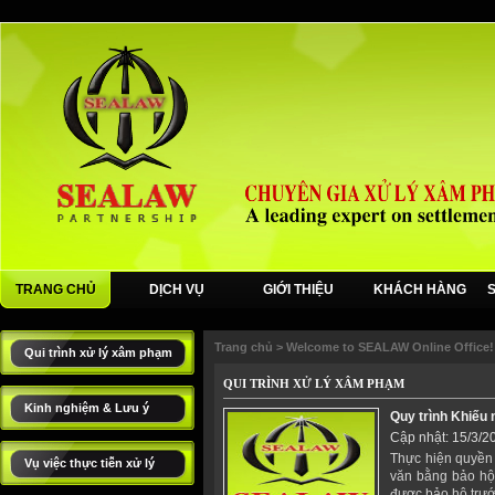
TRANG CHỦ
DỊCH VỤ
GIỚI THIỆU
KHÁCH HÀNG
Trang chủ
>
Welcome to SEALAW Online Office!
Qui trình xử lý xâm phạm
QUI TRÌNH XỬ LÝ XÂM PHẠM
Kinh nghiệm & Lưu ý
Quy trình Khiếu 
Cập nhật: 15/3/2
Thực hiện quyền 
Vụ việc thực tiễn xử lý
văn bằng bảo hộ
được bảo hộ trướ