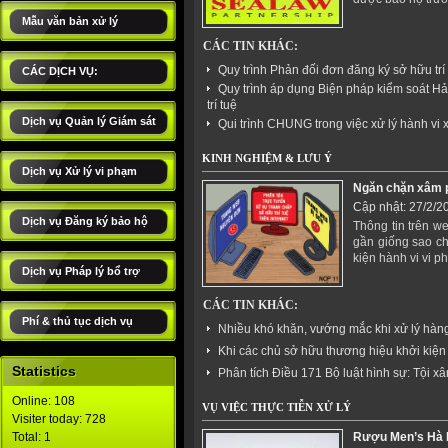
Mẫu văn bản xử lý
CÁC TIN KHÁC:
Quy trình Phản đối đơn đăng ký sở hữu trí
CÁC DỊCH VỤ:
Quy trình áp dụng Biện pháp kiểm soát H
trí tuệ
Dịch vụ Quản lý Giám sát
Qui trình CHUNG trong việc xử lý hành vi
KINH NGHIỆM & LƯU Ý
Dịch vụ Xử lý vi phạm
Ngăn chặn xâm 
Cập nhật: 27/2/2
Dịch vụ Đăng ký bảo hộ
Thông tin trên w
gần giống sao ch
kiện hành vi vi p
Dịch vụ Pháp lý bổ trợ
CÁC TIN KHÁC:
Phí & thủ tục dịch vụ
Nhiều khó khăn, vướng mắc khi xử lý hàng
Khi các chủ sở hữu thương hiệu khởi kiện
Statistics
Phân tích Ðiều 171 Bộ luật hình sự: Tội
Online: 108
VỤ VIỆC THỰC TIỄN XỬ LÝ
Visiter today: 728
Total: 1
Rượu Men’s Hà N