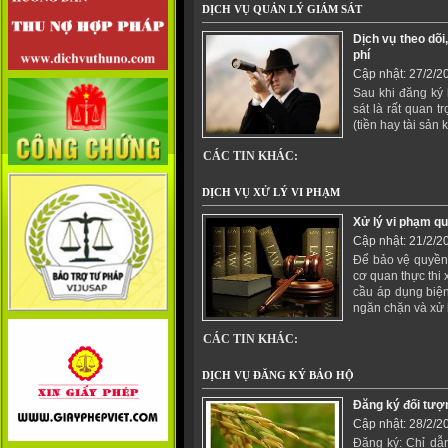
DỊCH VỤ QUẢN LÝ GIÁM SÁT
Dịch vụ theo dõi
phí
Cập nhật: 27/2/2
Sau khi đăng ký 
sát là rất quan t
(tiền hay tài sản 
CÁC TIN KHÁC:
DỊCH VỤ XỬ LÝ VI PHẠM
Xử lý vi phạm q
Cập nhật: 21/2/2
Để bảo vệ quyền
cơ quan thực thi
cầu áp dụng biện
ngăn chặn và xử 
CÁC TIN KHÁC:
DỊCH VỤ ĐĂNG KÝ BẢO HỘ
Đăng ký đối tượ
Cập nhật: 28/2/2
Đăng ký: Chỉ dẫn