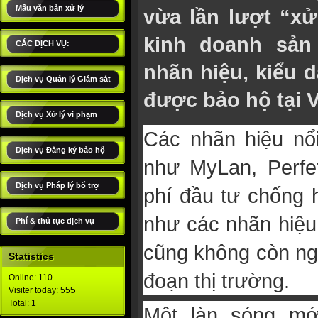
Mẫu văn bản xử lý
vừa lần lượt “xử
kinh doanh sản
CÁC DỊCH VỤ:
nhãn hiệu, kiểu 
Dịch vụ Quản lý Giám sát
được bảo hộ tại V
Dịch vụ Xử lý vi phạm
Các nhãn hiệu nổi
Dịch vụ Đăng ký bảo hộ
như MyLan, Perfet
Dịch vụ Pháp lý bổ trợ
phí đầu tư chống 
như các nhãn hiệu 
Phí & thủ tục dịch vụ
cũng không còn ng
Statistics
đoạn thị trường.
Online: 110
Visiter today: 555
Total: 1
Một làn sóng mớ