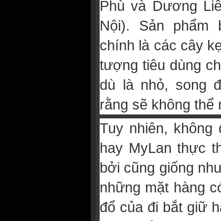
Phù và Dương Liễ
Nội). Sản phẩm b
chính là các cây 
tượng tiêu dùng ch
dù là nhỏ, song đ
rằng sẽ không thể 
Tuy nhiên, không 
hay MyLan thực t
bởi cũng giống nh
những mặt hàng có 
đổ của đi bắt giữ h