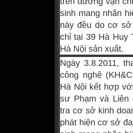
trên đường vận ch
sinh mang nhãn hi
này đều do cơ sở 
chỉ tại 39 Hà Huy
Hà Nội sản xuất.
Ngày 3.8.2011, th
công nghệ (KH&CN
Hà Nội kết hợp với
sư Phạm và Liên 
tra cơ sở kinh do
phát hiện cơ sở đa