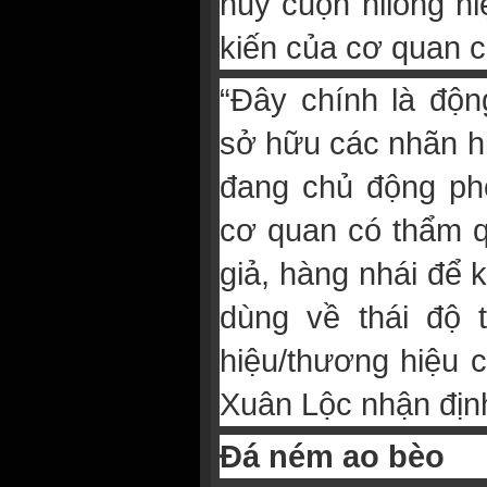
huỷ cuộn nilông h
kiến của cơ quan 
“Đây chính là độn
sở hữu các nhãn hi
đang chủ động phố
cơ quan có thẩm q
giả, hàng nhái để 
dùng về thái độ t
hiệu/thương hiệu c
Xuân Lộc nhận địn
Đá ném ao bèo