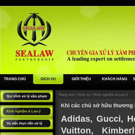
TRANG CHỦ
DỊCH VỤ
GIỚI THIỆU
KHÁCH HÀNG
Trang chủ
>
Dịch vụ
>
Kinh nghiệm & Lưu ý
Qui trình xử lý xâm phạm
Khi các chủ sở hữu thương 
Kinh nghiệm & Lưu ý
Adidas, Gucci, H
Vụ việc thực tiễn xử lý
Vuitton, Kimbe