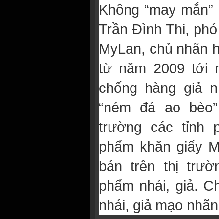
Không “may mắn” n
Trần Đình Thi, ph
MyLan, chủ nhãn h
từ năm 2009 tới 
chống hàng giả n
“ném đá ao bèo”.
trường các tỉnh 
phẩm khăn giấy M
bán trên thị trư
phẩm nhái, giả. C
nhái, giả mạo nhãn