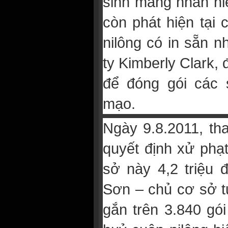
sinh mang nhãn hiệ
còn phát hiện tại
nilông có in sẵn 
ty Kimberly Clark, 
để đóng gói các 
mạo.
Ngày 9.8.2011, th
quyết định xử phạ
sở này 4,2 triệu 
Sơn – chủ cơ sở tự
gắn trên 3.840 gói