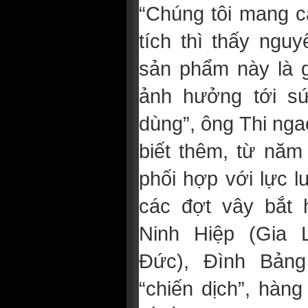
“Chúng tôi mang c
tích thì thấy ngu
sản phẩm này là g
ảnh hưởng tới sứ
dùng”, ông Thi nga
biết thêm, từ năm
phối hợp với lực 
các đợt vây bắt h
Ninh Hiệp (Gia 
Đức), Đình Bảng
“chiến dịch”, hàn