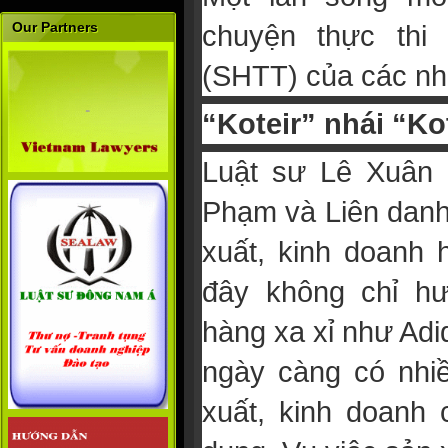
Our Partners
chuyện thực thi
(SHTT) của các nh
“Koteir” nhái “Ko
Luật sư Lê Xuân 
Phạm và Liên danh
xuất, kinh doanh 
đây không chỉ hư
hàng xa xỉ như Adi
ngày càng có nhi
xuất, kinh doanh