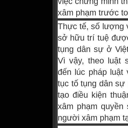
việc chứng minh thi
xâm phạm trước to
Thực tế, số lượng
sở hữu trí tuệ đượ
tụng dân sự ở Việ
Vì vậy, theo luật
đến lúc pháp luật 
tục tố tụng dân sự
tạo điều kiện thuậ
xâm phạm quyền sở
người xâm phạm tại