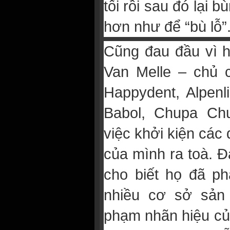
tối rồi sau đó lại 
hơn như để “bù lỗ”
Cũng đau đầu vì hà
Van Melle – chủ 
Happydent, Alpenl
Babol, Chupa Chu
việc khởi kiện các
của mình ra toà. Đạ
cho biết họ đã ph
nhiều cơ sở sản
phạm nhãn hiệu của