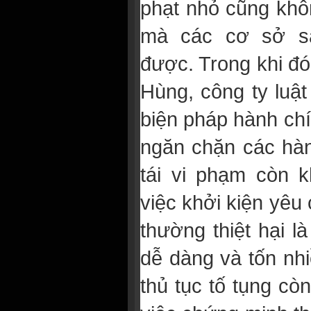
phạt nhỏ cũng khô
mà các cơ sở sả
được. Trong khi đó
Hùng, công ty luậ
biện pháp hành ch
ngăn chặn các hàn
tái vi phạm còn k
việc khởi kiện yê
thường thiệt hại l
dễ dàng và tốn nhi
thủ tục tố tụng cò