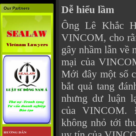
Dễ hiểu lầm
Our Partners
Ông Lê Khắc H
VINCOM, cho rằ
gây nhầm lẫn về n
mại của VINCOM
Mới đây một số 
bắt quả tang đán
nhưng dư luận l
của VINCOM. Đ
không nhỏ tới th
uy tín của VINC