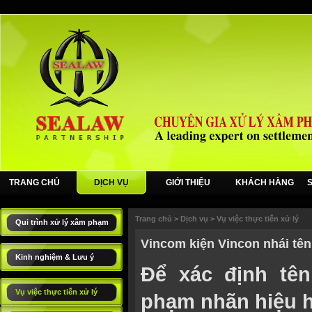
TRANG CHỦ
DỊCH VỤ
GIỚI THIỆU
KHÁCH HÀNG
Trang chủ
>
Dịch vụ
>
Vụ việc thực tiễn xử lý
Qui trình xử lý xâm phạm
Vincom kiện Vincon nhái t
Kinh nghiệm & Lưu ý
Để xác định tê
Vụ việc thực tiễn xử lý
phạm nhãn hiệu h