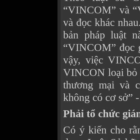
“VINCOM” và “V
và đọc khác nhau
bản pháp luật n
“VINCOM” đọc g
vậy, việc VINC
VINCON loại bỏ 
thương mại và c
không có cơ sở” -
Phải tổ chức giá
Có ý kiến cho r