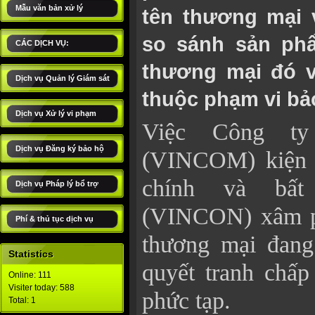
Mẫu văn bản xử lý
tên thương mại 
so sánh sản ph
CÁC DỊCH VỤ:
thương mại đó v
Dịch vụ Quản lý Giám sát
thuộc phạm vi bả
Dịch vụ Xử lý vi phạm
Việc Công t
Dịch vụ Đăng ký bảo hộ
(VINCOM) kiện 
chính và bất
Dịch vụ Pháp lý bổ trợ
(VINCON) xâm p
Phí & thủ tục dịch vụ
thương mại đang
Statistics
quyết tranh chấp
Online: 111
Visiter today: 588
phức tạp.
Total: 1