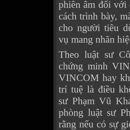
phiên âm đối với 
cách trình bày, m
cho người tiêu d
vụ mang nhãn hi
Theo luật sư Cô
chứng minh VI
VINCOM hay khô
trí tuệ là điều k
sư Phạm Vũ Khá
phòng luật sư P
rằng nếu có sự g