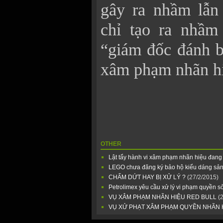
gây ra nhầm lẫn
chỉ tạo ra nhầm
“giám đốc đánh bạ
xâm phạm nhãn h
OTHER
Lật tẩy hành vi xâm phạm nhãn hiệu đan
LEGO chưa đăng ký bảo hộ kiểu dáng sản
CHẤM DỨT HAY BỊ XỬ LÝ ?
(27/2/2015)
Petrolimex yêu cầu xử lý vi phạm quyền 
VỤ XÂM PHẠM NHÃN HIỆU RED BULL
(
VỤ XỬ PHẠT XÂM PHẠM QUYỀN NHÃN H