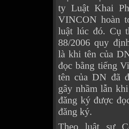
ty Luật Khai Ph
VINCON hoàn to
luật lúc đó. Cụ 
88/2006 quy định
là khi tên của D
đọc bằng tiếng Vi
tên của DN đã đ
gây nhầm lẫn khi
đăng ký được đọ
đăng ký.
Theo luật sư C