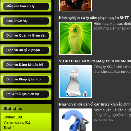
Mẫu văn bản xử lý
Kinh nghiệm xử lý xâm phạm quyền SHTT
CÁC DỊCH VỤ:
Hiện nay, việc xác đị
có những biện pháp xử 
Dịch vụ Quản lý Giám sát
Dịch vụ Xử lý vi phạm
VỤ XỬ PHẠT XÂM PHẠM QUYỀN NHÃN HIỆ
Dịch vụ Đăng ký bảo hộ
Công ty SG là chủ sở h
chai cho các loại nước 
Dịch vụ Pháp lý bổ trợ
Phí & thủ tục dịch vụ
Những vấn đề cần gì cần lưu ý khi xác địn
Statistics
Những vấn đề cần gì cầ
dáng công nghiệp khi y
Online: 109
công nghiệp
Visiter today: 611
Total: 1