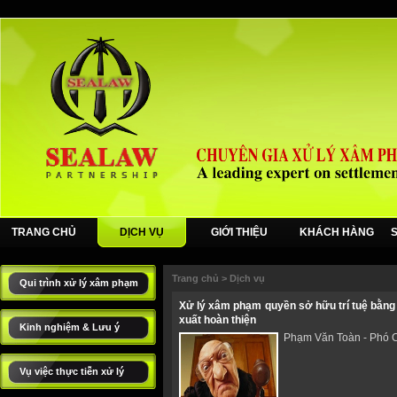
TRANG CHỦ
DỊCH VỤ
GIỚI THIỆU
KHÁCH HÀNG
Trang chủ
>
Dịch vụ
Qui trình xử lý xâm phạm
Xử lý xâm phạm quyền sở hữu trí tuệ bằng b
xuất hoàn thiện
Kinh nghiệm & Lưu ý
Phạm Văn Toàn - Phó 
Vụ việc thực tiễn xử lý